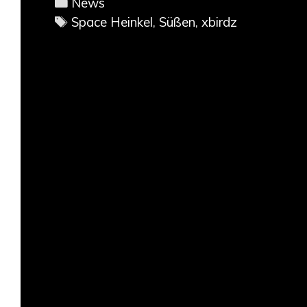
Categories
News
Tags
Space Heinkel
,
Süßen
,
xbirdz