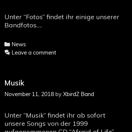
Unter “Fotos” findet ihr einige unserer
Bandfotos….
Categories
News
Leave a comment
Musik
November 11, 2018
by
XbirdZ Band
Unter “Musik” findet ihr ab sofort
unsere Songs von der 1999
aufgenommenen CD “Afraid of Life”